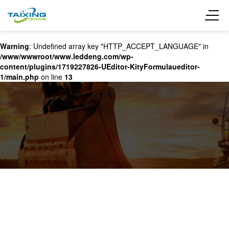
Warning
: Undefined array key "HTTP_ACCEPT_LANGUAGE" in
/www/wwwroot/www.leddeng.com/wp-
content/plugins/1719227826-UEditor-KityFormulaueditor-
1/main.php
on line
13