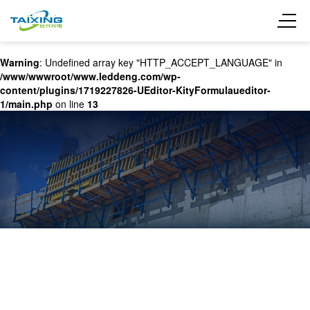
Warning
: Undefined array key "HTTP_ACCEPT_LANGUAGE" in
/www/wwwroot/www.leddeng.com/wp-
content/plugins/1719227826-UEditor-KityFormulaueditor-
1/main.php
on line
13