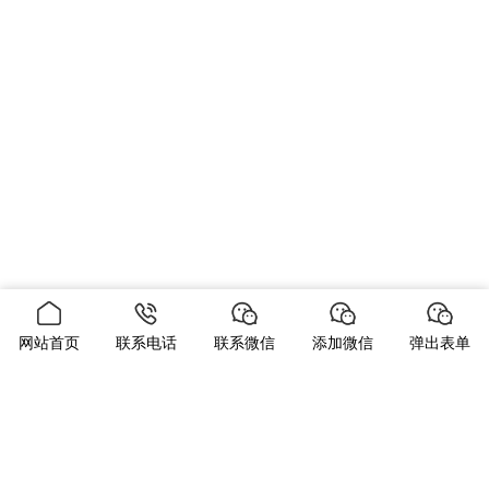
网站首页
联系电话
联系微信
添加微信
弹出表单
当前位置：
首页
产品中心
贴片led灯珠
5630灯珠 /5730灯
珠