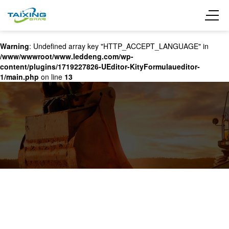
Warning
: Undefined array key "HTTP_ACCEPT_LANGUAGE" in
/www/wwwroot/www.leddeng.com/wp-
content/plugins/1719227826-UEditor-KityFormulaueditor-
1/main.php
on line
13