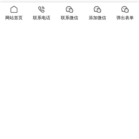
网站首页
联系电话
联系微信
添加微信
弹出表单
当前位置：
首页
下载
全彩RGB3535灯珠解决方案
发布时间：2023-09-02
浏览量：87
利勃海尔丰富的零部件产品系列包括柴油发动机、燃气发动
机、高压共轨燃油喷射系统、轴向柱塞泵和马达、液压油
缸、大直径轴承、齿轮箱和钢丝绳绞车、电动设备和开关设
备、以及电子控制装置和元件。