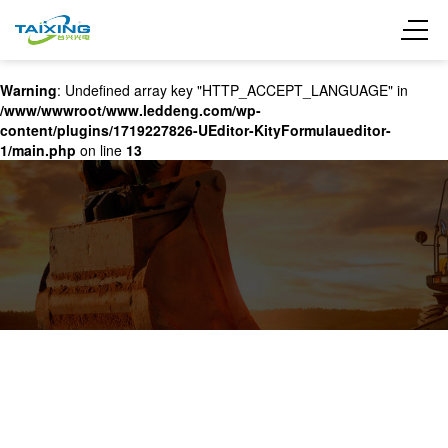
Warning
: Undefined array key "HTTP_ACCEPT_LANGUAGE" in
/www/wwwroot/www.leddeng.com/wp-
content/plugins/1719227826-UEditor-KityFormulaueditor-
1/main.php
on line
13