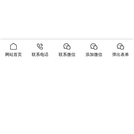
网站首页
联系电话
联系微信
添加微信
弹出表单
当前位置：
首页
产品中心
贴片led灯珠
斗山 DX360LC-7M
斗山 DX360LC-7M
发布时间：2023-08-14
分类：
贴片led灯珠
浏览量：2004