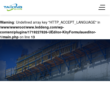
Warning
: Undefined array key "HTTP_ACCEPT_LANGUAGE" in
/www/wwwroot/www.leddeng.com/wp-
content/plugins/1719227826-UEditor-KityFormulaueditor-
1/main.php
on line
13