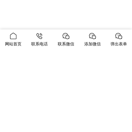
网站首页
联系电话
联系微信
添加微信
弹出表单
当前位置：
首页
客户案例
JCB 加氢站瞄准工作地点
JCB 加氢站瞄准工作地点
发布时间：2023-08-21
分类：
客户案例
浏览量：1649