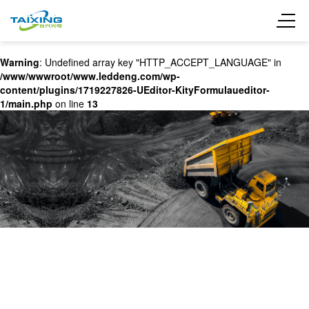
Warning
: Undefined array key "HTTP_ACCEPT_LANGUAGE" in
/www/wwwroot/www.leddeng.com/wp-
content/plugins/1719227826-UEditor-KityFormulaueditor-
1/main.php
on line
13